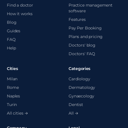
Find a doctor
Practice management
software
How it works
Features
Blog
Pay Per Booking
Guides
Plans and pricing
FAQ
Doctors' blog
Help
Doctors' FAQ
Cities
Categories
Milan
Cardiology
Rome
Dermatology
Naples
Gynaecology
Turin
Dentist
All cities →
All →