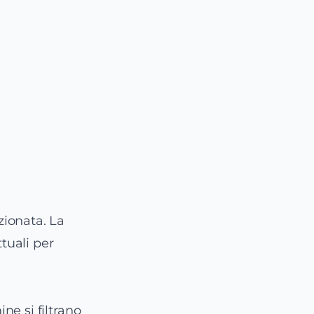
zionata. La
ttuali per
ne si filtrano