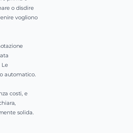
are o disdire
venire vogliono
notazione
cata
. Le
o automatico.
za costi, e
chiara,
mente solida.