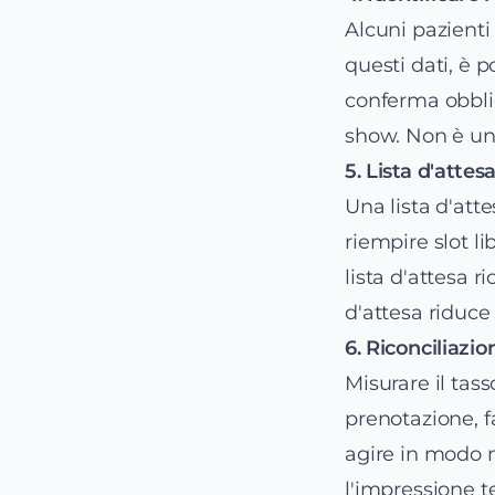
Alcuni pazienti
questi dati, è p
conferma obbli
show. Non è una
5. Lista d'attes
Una lista d'atte
riempire slot li
lista d'attesa r
d'attesa riduce
6. Riconciliazio
Misurare il tas
prenotazione, fa
agire in modo m
l'impressione t