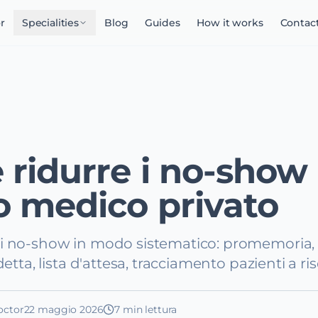
r
Specialities
Blog
Guides
How it works
Contac
ridurre i no-show 
o medico privato
i no-show in modo sistematico: promemoria, 
detta, lista d'attesa, tracciamento pazienti a ris
octor
22 maggio 2026
7
min lettura