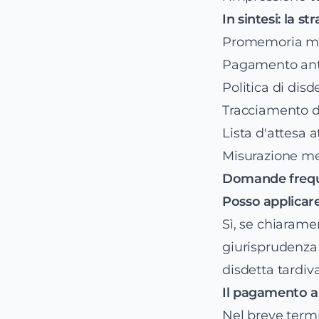
In sintesi: la s
Promemoria mul
Pagamento anti
Politica di dis
Tracciamento de
Lista d'attesa 
Misurazione men
Domande frequ
Posso applicar
Sì, se chiaram
giurisprudenza i
disdetta tardiva
Il pagamento an
Nel breve termi