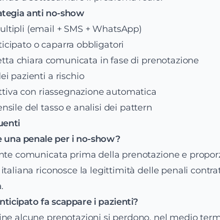
trategia anti no-show
tipli (email + SMS + WhatsApp)
cipato o caparra obbligatori
detta chiara comunicata in fase di prenotazione
i pazienti a rischio
attiva con riassegnazione automatica
sile del tasso e analisi dei pattern
enti
e una penale per i no-show?
ente comunicata prima della prenotazione e propor
taliana riconosce la legittimità delle penali contra
.
ticipato fa scappare i pazienti?
ne alcune prenotazioni si perdono, nel medio termi