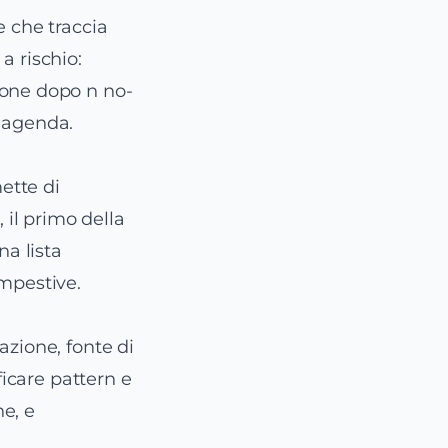
e che traccia
 a rischio:
ione dopo n no-
a agenda.
mette di
 il primo della
na lista
empestive.
azione, fonte di
ficare pattern e
e, e