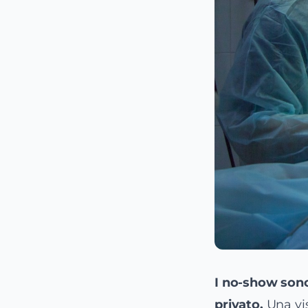
I no-show sono
privato.
Una vis