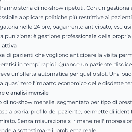
 hanno storia di no-show ripetuti. Con un gestional
ossibile applicare politiche più restrittive ai pazienti
gatoria nelle 24 ore, pagamento anticipato, esclus
 punizione: è gestione professionale della propri
a attiva
sa di pazienti che vogliono anticipare la visita per
beratisi in tempi rapidi. Quando un paziente disdice,
iceve un'offerta automatica per quello slot. Una buo
 a quasi zero l'impatto economico delle disdette t
ne e analisi mensile
so di no-show mensile, segmentato per tipo di prest
scia oraria, profilo del paziente, permette di identi
irato. Senza misurazione si rimane nell'impression
ende a sottostimare il problema reale.