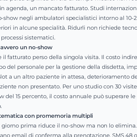
in agenda, un mancato fatturato. Studi internazion
o-show negli ambulatori specialistici intorno al 10-
iori in alcune specialità. Ridurli non richiede tecn
rocessi sistematici.
davvero un no-show
è il fatturato perso della singola visita. Il costo indir
 del personale per la gestione della disdetta, impo
slot a un altro paziente in attesa, deterioramento de
paziente non presentato. Per uno studio con 30 visit
w del 15 percento, il costo annuale può superare le
.
stematica con promemoria multipli
il giorno prima riduce il no-show ma non lo elimina.
nano email di conferma alla prenotazione, SMS 48 