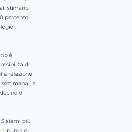
ali stimano
20 percento,
ologie
etto è
ssibilità di
lla relazione
e settimanali e
 decine di
 Sistemi più
ore prima e