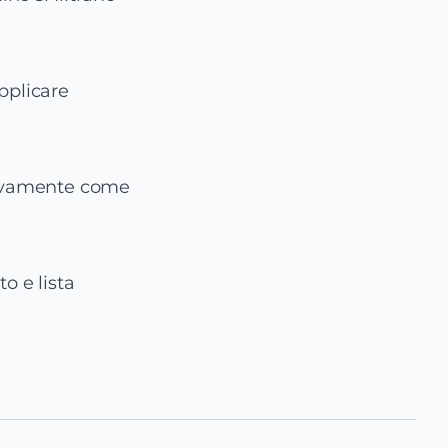
pplicare
tivamente come
o e lista