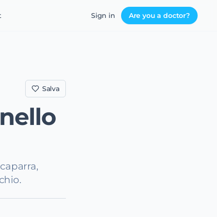
t
Sign in
Are you a doctor?
Salva
nello
caparra,
chio.