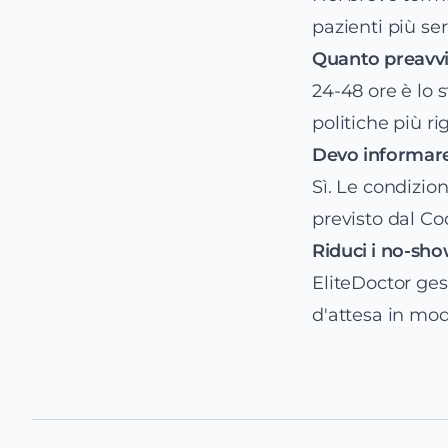
pazienti più ser
Quanto preavvi
24-48 ore è lo 
politiche più ri
Devo informare 
Sì. Le condizi
previsto dal Co
Riduci i no-sh
EliteDoctor ge
d'attesa in mod