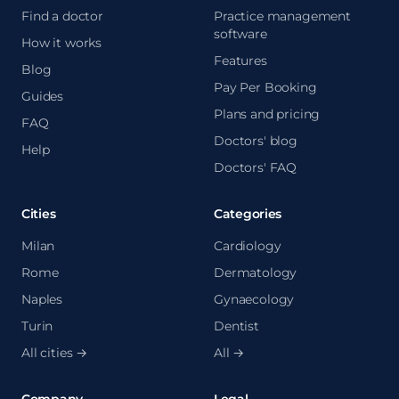
Find a doctor
Practice management
software
How it works
Features
Blog
Pay Per Booking
Guides
Plans and pricing
FAQ
Doctors' blog
Help
Doctors' FAQ
Cities
Categories
Milan
Cardiology
Rome
Dermatology
Naples
Gynaecology
Turin
Dentist
All cities →
All →
Company
Legal