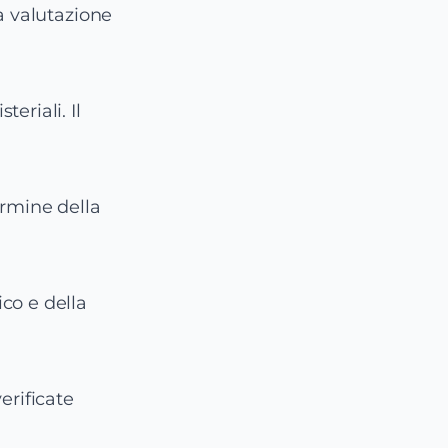
a valutazione
eriali. Il
ermine della
co e della
erificate