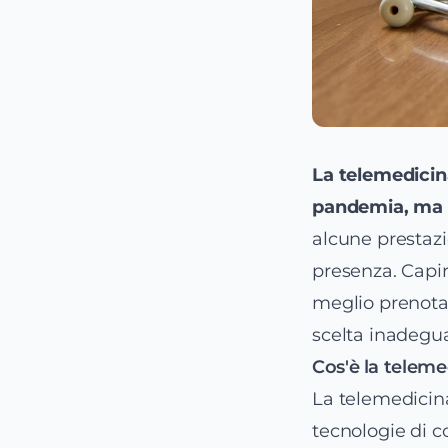
La telemedicina
pandemia, ma il
alcune prestazio
presenza. Capi
meglio prenotare
scelta inadegua
Cos'è la teleme
La telemedicin
tecnologie di c