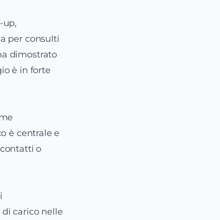
w-up,
ia per consulti
 ha dimostrato
io è in forte
ame
co è centrale e
 contatti o
i
 di carico nelle