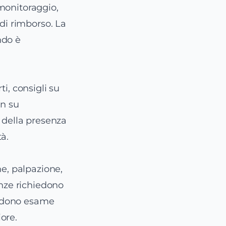
emonitoraggio,
 di rimborso. La
ndo è
ti, consigli su
on su
 della presenza
tà.
ne, palpazione,
enze richiedono
hiedono esame
iore.