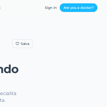
t
Sign in
Are you a doctor?
Salva
ndo
cialità
ta.