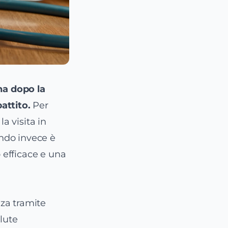
ana dopo la
attito.
Per
a visita in
ndo invece è
o efficace e una
za tramite
lute