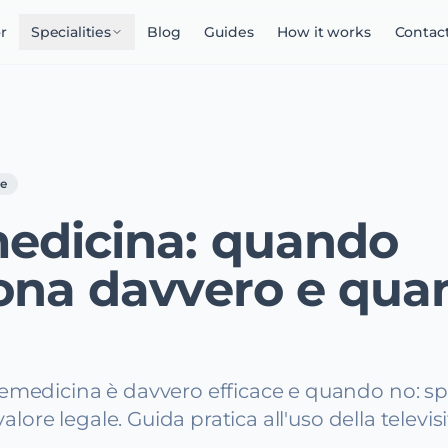
r
Specialities
Blog
Guides
How it works
Contac
le
edicina: quando
ona davvero e qua
emedicina è davvero efficace e quando no: spe
 valore legale. Guida pratica all'uso della televisi