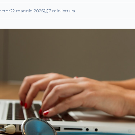
octor
22 maggio 2026
7
min lettura