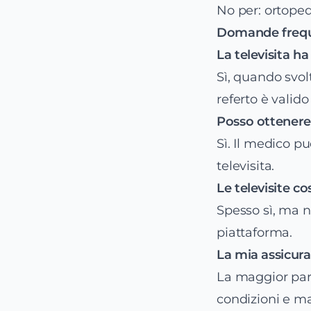
No per: ortoped
Domande frequ
La televisita ha
Sì, quando svol
referto è valido a
Posso ottenere p
Sì. Il medico p
televisita.
Le televisite 
Spesso sì, ma n
piattaforma.
La mia assicura
La maggior part
condizioni e ma