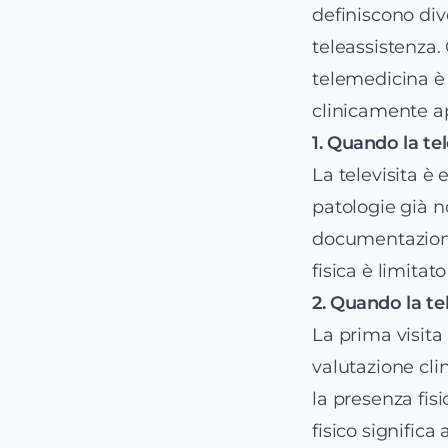
definiscono dive
teleassistenza.
telemedicina è 
clinicamente a
1. Quando la t
La televisita è e
patologie già n
documentazione 
fisica è limitat
2. Quando la t
La prima visita
valutazione cli
la presenza fis
fisico significa