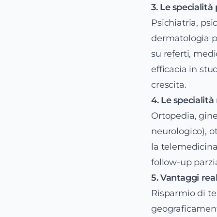
3. Le specialità
Psichiatria, psi
dermatologia per
su referti, med
efficacia in stu
crescita.
4. Le specialit
Ortopedia, gin
neurologico), ot
la telemedicina,
follow-up parzia
5. Vantaggi rea
Risparmio di te
geograficamente,