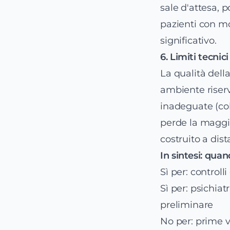
sale d'attesa, p
pazienti con mo
significativo.
6. Limiti tecnic
La qualità della
ambiente riserv
inadeguate (co
perde la maggio
costruito a dist
In sintesi: quan
Sì per: controll
Sì per: psichiat
preliminare
No per: prime v