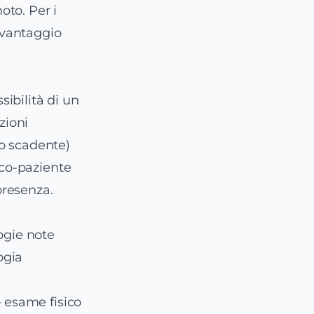
oto. Per i
n vantaggio
sibilità di un
zioni
o scadente)
ico-paziente
presenza.
logie note
ogia
o esame fisico