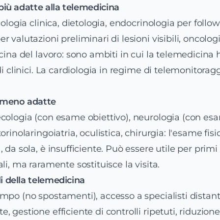
 più adatte alla telemedicina
cologia clinica, dietologia, endocrinologia per follo
 valutazioni preliminari di lesioni visibili, oncolog
icina del lavoro: sono ambiti in cui la telemedicina
di clinici. La cardiologia in regime di telemonitoragg
à meno adatte
ecologia (con esame obiettivo), neurologia (con es
orinolaringoiatria, oculistica, chirurgia: l'esame fisi
 da sola, è insufficiente. Può essere utile per primi
li, ma raramente sostituisce la visita.
li della telemedicina
mpo (no spostamenti), accesso a specialisti distant
 gestione efficiente di controlli ripetuti, riduzione