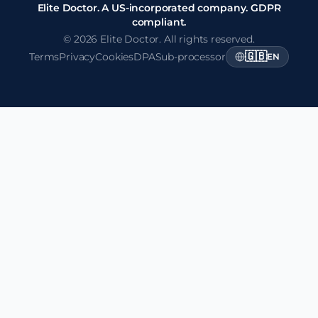
Elite Doctor. A US-incorporated company. GDPR
compliant.
© 2026 Elite Doctor. All rights reserved.
🇬🇧
Terms
Privacy
Cookies
DPA
Sub-processor
EN