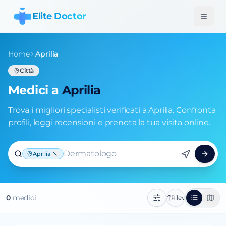
Elite Doctor
Home
Aprilia
Città
Medici a
Aprilia
Trova i migliori specialisti verificati a Aprilia. Confronta
profili, leggi recensioni e prenota la tua visita online.
Dermatologo
Aprilia
0
medic
i
Rilevanza