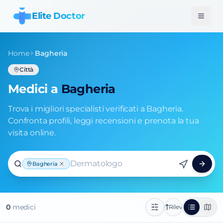
Elite Doctor
Home
Bagheria
Città
Medici a
Bagheria
Trova i migliori specialisti verificati a Bagheria.
Confronta profili, leggi recensioni e prenota la tua
visita online.
Dermatologo
Bagheria
0
medic
i
Rilevanza