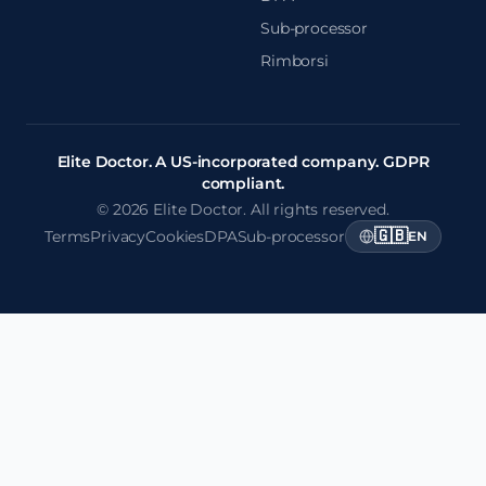
Sub-processor
Rimborsi
Elite Doctor. A US-incorporated company. GDPR
compliant.
© 2026 Elite Doctor. All rights reserved.
🇬🇧
Terms
Privacy
Cookies
DPA
Sub-processor
EN