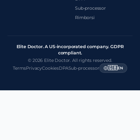
Sub-processor
Rimborsi
Elite Doctor. A US-incorporated company. GDPR
compliant.
© 2026 Elite Doctor. All rights reserved.
🇬🇧
Terms
Privacy
Cookies
DPA
Sub-processor
EN