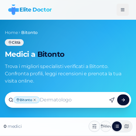
Elite Doctor
Home
Bitonto
Città
Medici a
Bitonto
Trova i migliori specialisti verificati a Bitonto.
Confronta profili, leggi recensioni e prenota la tua
visita online.
Dermatologo
Bitonto
0
medic
i
Rilevanza