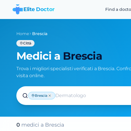
Elite Doctor
Find a docto
Home
Brescia
Città
Medici a
Brescia
Trova i migliori specialisti verificati a Brescia. Conf
visita online.
Dermatologo
Brescia
0
medic
i
a
Brescia