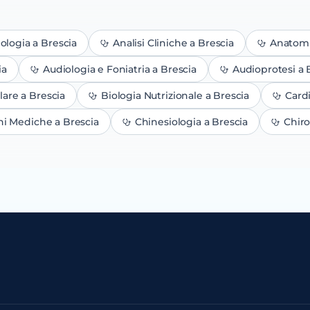
ologia
a Brescia
Analisi Cliniche
a Brescia
Anatomi
ia
Audiologia e Foniatria
a Brescia
Audioprotesi
a 
lare
a Brescia
Biologia Nutrizionale
a Brescia
Card
oni Mediche
a Brescia
Chinesiologia
a Brescia
Chiro