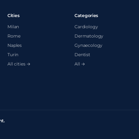
Cities
Categories
Milan
Cardiology
Rome
Dermatology
Naples
Gynaecology
Turin
Dentist
All cities →
All →
t.