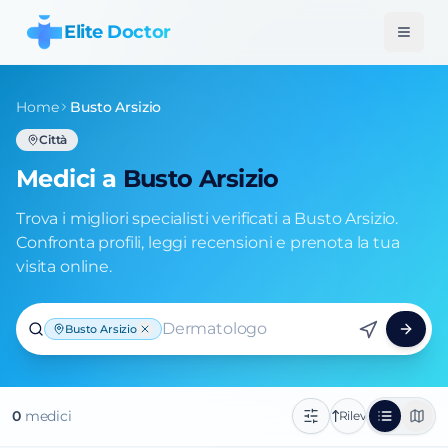
Elite Doctor
Home
Busto Arsizio
Città
Medici a
Busto Arsizio
Trova i migliori specialisti verificati a Busto Arsizio.
Confronta profili, leggi recensioni e prenota la tua
visita online.
Dermatologo
Busto Arsizio
0
medic
i
Rilevanza