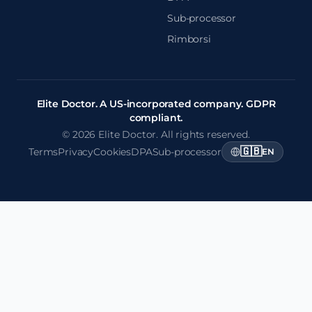
Sub-processor
Rimborsi
Elite Doctor. A US-incorporated company. GDPR
compliant.
© 2026 Elite Doctor. All rights reserved.
🇬🇧
Terms
Privacy
Cookies
DPA
Sub-processor
EN