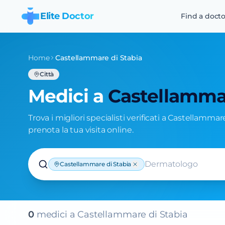
Elite Doctor
Find a docto
Home
Castellammare di Stabia
Città
Medici a
Castellammar
Trova i migliori specialisti verificati a Castellammar
prenota la tua visita online.
Dermatologo
Castellammare di Stabia
0
medic
i
a
Castellammare di Stabia