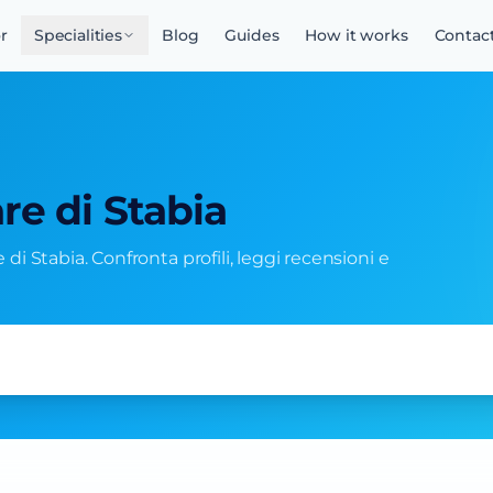
r
Specialities
Blog
Guides
How it works
Contac
e di Stabia
e di Stabia. Confronta profili, leggi recensioni e