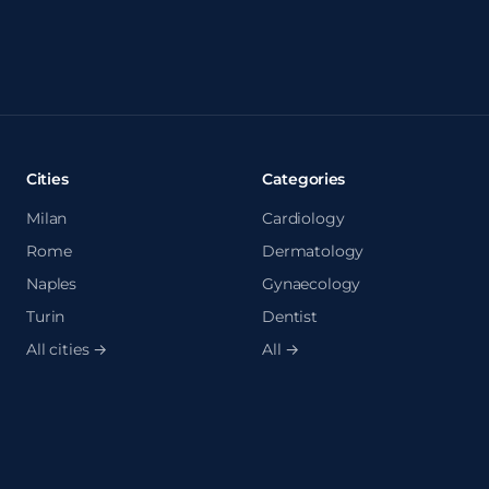
Cities
Categories
Milan
Cardiology
Rome
Dermatology
Naples
Gynaecology
Turin
Dentist
All cities →
All →