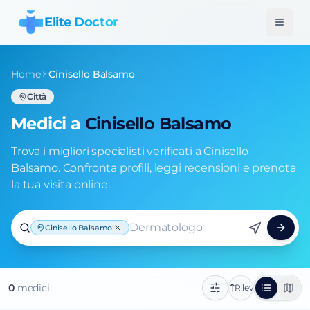
Elite Doctor
Home
Cinisello Balsamo
Città
Medici a
Cinisello Balsamo
Trova i migliori specialisti verificati a Cinisello
Balsamo. Confronta profili, leggi recensioni e prenota
la tua visita online.
Dermatologo
Cinisello Balsamo
0
medic
i
Rilevanza