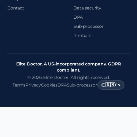
Contact
Data security
DPA
Sub-processor
Rimborsi
Elite Doctor. A US-incorporated company. GDPR
compliant.
© 2026 Elite Doctor. All rights reserved.
🇬🇧
Terms
Privacy
Cookies
DPA
Sub-processor
EN