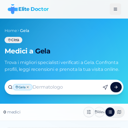
Elite Doctor
Home
Gela
Città
Medici a
Gela
Trova i migliori specialisti verificati a Gela. Confronta
profili, leggi recensioni e prenota la tua visita online.
Dermatologo
Gela
0
medic
i
Rilevanza