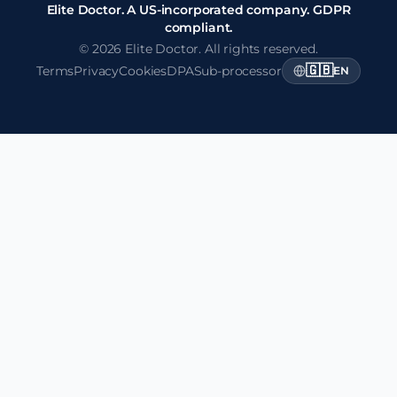
Elite Doctor. A US-incorporated company. GDPR
compliant.
© 2026 Elite Doctor. All rights reserved.
🇬🇧
Terms
Privacy
Cookies
DPA
Sub-processor
EN