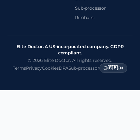
Sub-processor
Rimborsi
Elite Doctor. A US-incorporated company. GDPR
compliant.
© 2026 Elite Doctor. All rights reserved.
🇬🇧
Terms
Privacy
Cookies
DPA
Sub-processor
EN