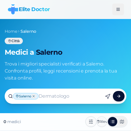
Elite Doctor
Home
Salerno
Città
Medici a
Salerno
Trova i migliori specialisti verificati a Salerno.
Confronta profili, leggi recensioni e prenota la tua
visita online.
Dermatologo
Salerno
0
medic
i
Rilevanza