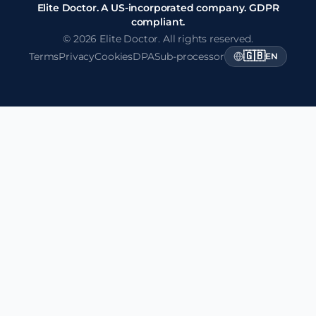
Elite Doctor. A US-incorporated company. GDPR
compliant.
© 2026 Elite Doctor. All rights reserved.
🇬🇧
Terms
Privacy
Cookies
DPA
Sub-processor
EN