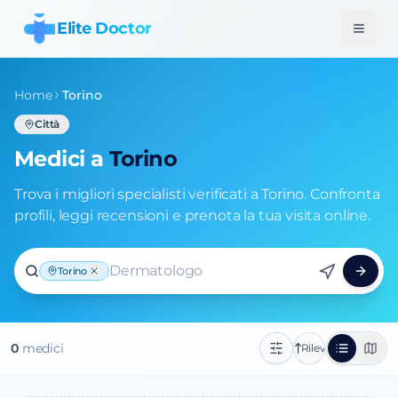
Elite Doctor
Home
Torino
Città
Medici a
Torino
Trova i migliori specialisti verificati a Torino. Confronta
profili, leggi recensioni e prenota la tua visita online.
Dermatologo
Torino
0
medic
i
Rilevanza