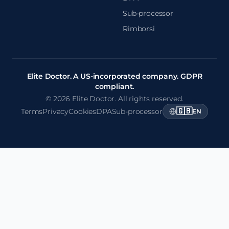
Sub-processor
Rimborsi
Elite Doctor. A US-incorporated company. GDPR
compliant.
© 2026 Elite Doctor. All rights reserved.
🇬🇧
Terms
Privacy
Cookies
DPA
Sub-processor
EN