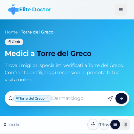
Elite Doctor
Home
Torre del Greco
Città
Medici a
Torre del Greco
Trova i migliori specialisti verificati a Torre del Greco.
Confronta profili, leggi recensioni e prenota la tua
visita online.
Dermatologo
Torre del Greco
0
medic
i
Rilevanza