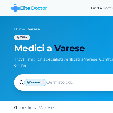
Elite Doctor
Find a docto
Home
Varese
Città
Medici a
Varese
Trova i migliori specialisti verificati a Varese. Confr
online.
Dermatologo
Varese
0
medic
i
a
Varese