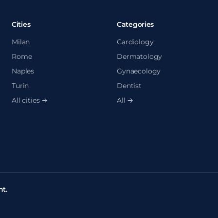
Cities
Categories
Milan
Cardiology
Rome
Dermatology
Naples
Gynaecology
Turin
Dentist
All cities →
All →
t.