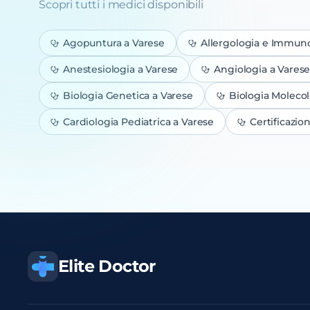
Scopri tutti i medici disponibili
Agopuntura
a Varese
Allergologia e Immun
Anestesiologia
a Varese
Angiologia
a Vares
Biologia Genetica
a Varese
Biologia Molecol
Cardiologia Pediatrica
a Varese
Certificazio
Elite Doctor