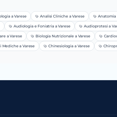
ologia
a Varese
Analisi Cliniche
a Varese
Anatomia 
e
Audiologia e Foniatria
a Varese
Audioprotesi
a Va
are
a Varese
Biologia Nutrizionale
a Varese
Cardio
ni Mediche
a Varese
Chinesiologia
a Varese
Chiropr