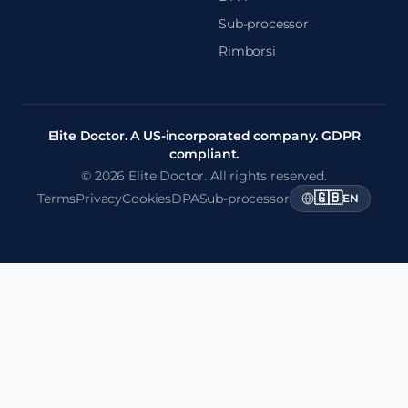
Sub-processor
Rimborsi
Elite Doctor. A US-incorporated company. GDPR
compliant.
© 2026 Elite Doctor. All rights reserved.
🇬🇧
Terms
Privacy
Cookies
DPA
Sub-processor
EN