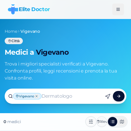
Elite Doctor
Home
Vigevano
Città
Medici a
Vigevano
Trova i migliori specialisti verificati a Vigevano.
Confronta profili, leggi recensioni e prenota la tua
visita online.
Dermatologo
Vigevano
0
medic
i
Rilevanza