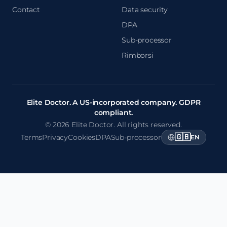
Contact
Data security
DPA
Sub-processor
Rimborsi
Elite Doctor. A US-incorporated company. GDPR
compliant.
© 2026 Elite Doctor. All rights reserved.
🇬🇧
Terms
Privacy
Cookies
DPA
Sub-processor
EN