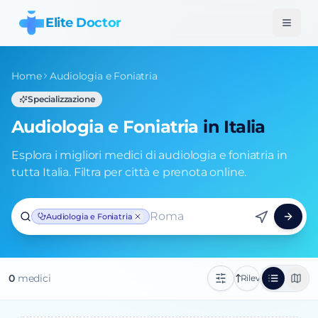
Elite Doctor
Home
Audiologia e Foniatria
Specializzazione
Audiologia e Foniatria
in Italia
Esplora i migliori medici di audiologia e foniatria in
tutta Italia. Filtra per città e prenota online.
Roma
Audiologia e Foniatria
0
medic
i
Rilevanza