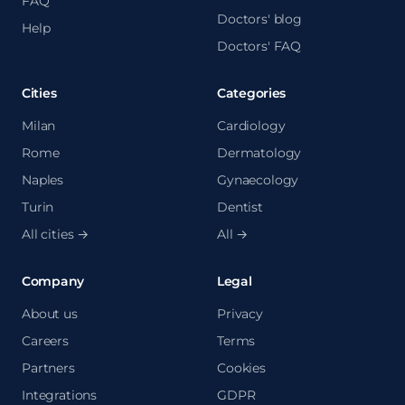
FAQ
Doctors' blog
Help
Doctors' FAQ
Cities
Categories
Milan
Cardiology
Rome
Dermatology
Naples
Gynaecology
Turin
Dentist
All cities →
All →
Company
Legal
About us
Privacy
Careers
Terms
Partners
Cookies
Integrations
GDPR