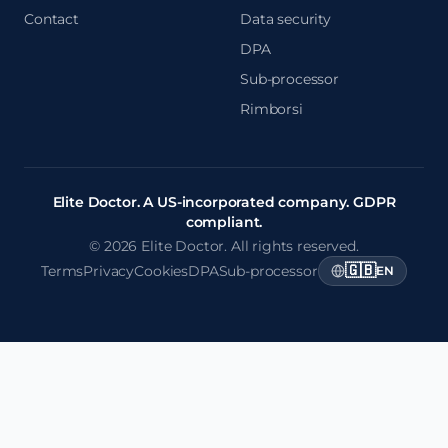
Contact
Data security
DPA
Sub-processor
Rimborsi
Elite Doctor. A US-incorporated company. GDPR
compliant.
© 2026 Elite Doctor. All rights reserved.
🇬🇧
Terms
Privacy
Cookies
DPA
Sub-processor
EN