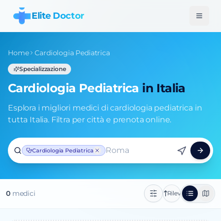
Elite Doctor
Home
Cardiologia Pediatrica
Specializzazione
Cardiologia Pediatrica
in Italia
Esplora i migliori medici di cardiologia pediatrica in
tutta Italia. Filtra per città e prenota online.
Roma
Cardiologia Pediatrica
0
medic
i
Rilevanza