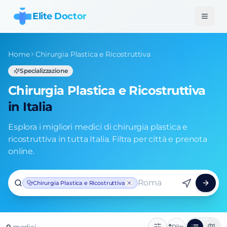
Elite Doctor
Home
Chirurgia Plastica e Ricostruttiva
Specializzazione
Chirurgia Plastica e Ricostruttiva
in Italia
Esplora i migliori medici di chirurgia plastica e
ricostruttiva in tutta Italia. Filtra per città e prenota
online.
Roma
Chirurgia Plastica e Ricostruttiva
Rilevanza