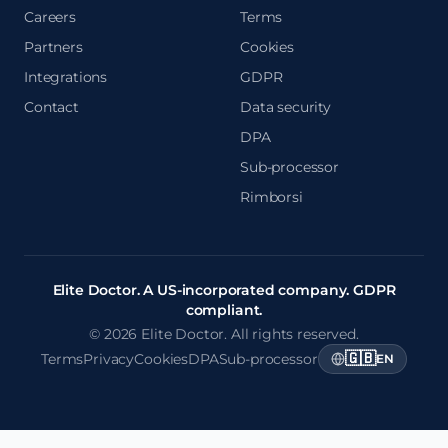
Careers
Terms
Partners
Cookies
Integrations
GDPR
Contact
Data security
DPA
Sub-processor
Rimborsi
Elite Doctor. A US-incorporated company. GDPR
compliant.
© 2026 Elite Doctor. All rights reserved.
🇬🇧
Terms
Privacy
Cookies
DPA
Sub-processor
EN