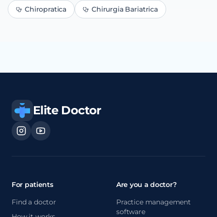
Chiropratica
Chirurgia Bariatrica
Elite Doctor
For patients
Are you a doctor?
Find a doctor
Practice management
software
How it works