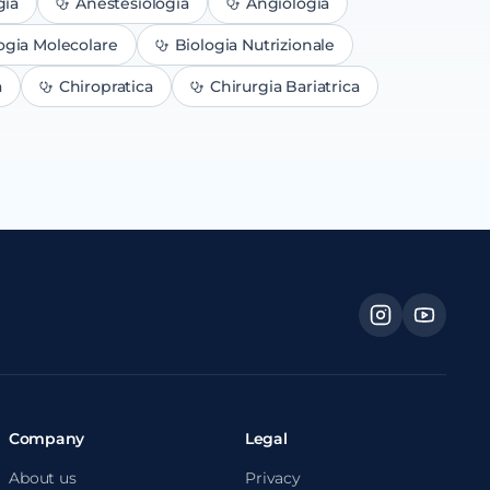
gia
Anestesiologia
Angiologia
ogia Molecolare
Biologia Nutrizionale
a
Chiropratica
Chirurgia Bariatrica
Company
Legal
About us
Privacy