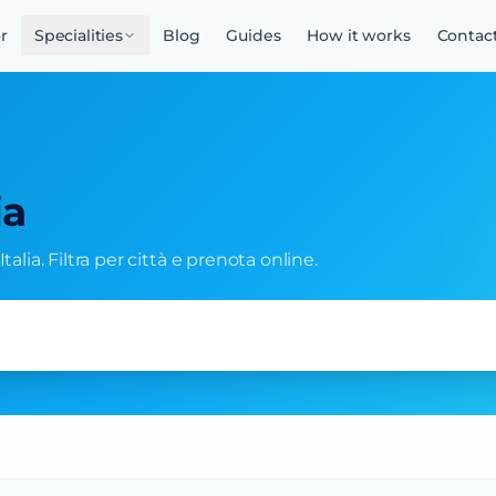
r
Specialities
Blog
Guides
How it works
Contac
ia
talia. Filtra per città e prenota online.