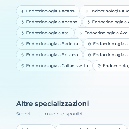
Endocrinologia
a
Acerra
Endocrinologia
a
A
Endocrinologia
a
Ancona
Endocrinologia
a
Endocrinologia
a
Asti
Endocrinologia
a
Avel
Endocrinologia
a
Barletta
Endocrinologia
a
Endocrinologia
a
Bolzano
Endocrinologia
a
Endocrinologia
a
Caltanissetta
Endocrinolo
Altre specializzazioni
Scopri tutti i medici disponibili