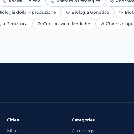
Analisi Cliniche
Anatomia Patologica
Androlo
iologia della Riproduzione
Biologia Genetica
Biol
gia Pediatrica
Certificazioni Mediche
Chinesiologi
Cities
Categories
Milan
Cardiology