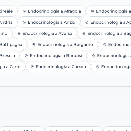
cireale
Endocrinologia
a
Afragola
Endocrinologia
Andria
Endocrinologia
a
Anzio
Endocrinologia
a
Ap
lino
Endocrinologia
a
Aversa
Endocrinologia
a
Bag
Battipaglia
Endocrinologia
a
Bergamo
Endocrinol
Brescia
Endocrinologia
a
Brindisi
Endocrinologia
gia
a
Carpi
Endocrinologia
a
Carrara
Endocrinologi