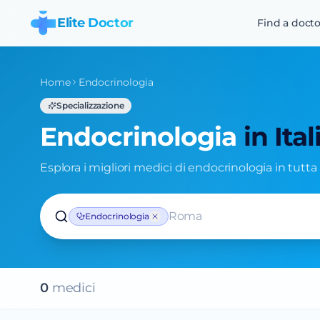
Elite Doctor
Find a docto
Home
Endocrinologia
Specializzazione
Endocrinologia
in Ital
Esplora i migliori medici di endocrinologia in tutta I
Roma
Endocrinologia
0
medic
i