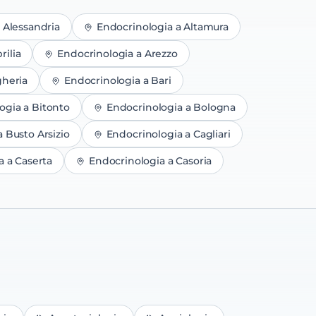
a
Alessandria
Endocrinologia
a
Altamura
rilia
Endocrinologia
a
Arezzo
heria
Endocrinologia
a
Bari
ogia
a
Bitonto
Endocrinologia
a
Bologna
a
Busto Arsizio
Endocrinologia
a
Cagliari
a
a
Caserta
Endocrinologia
a
Casoria