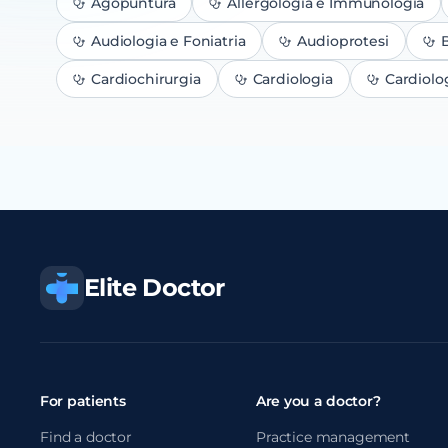
Agopuntura
Allergologia e Immunologia
Audiologia e Foniatria
Audioprotesi
B
Cardiochirurgia
Cardiologia
Cardiolo
Elite Doctor
For patients
Are you a doctor?
Find a doctor
Practice management