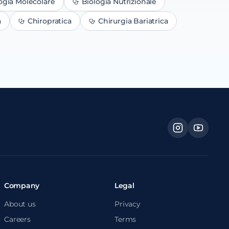
ogia Molecolare
Biologia Nutrizionale
a
Chiropratica
Chirurgia Bariatrica
Company
Legal
About us
Privacy
Careers
Terms