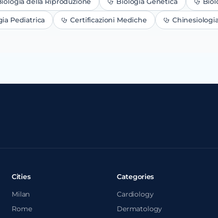
iologia della Riproduzione
Biologia Genetica
Biol
gia Pediatrica
Certificazioni Mediche
Chinesiologi
Cities
Categories
Milan
Cardiology
Rome
Dermatology