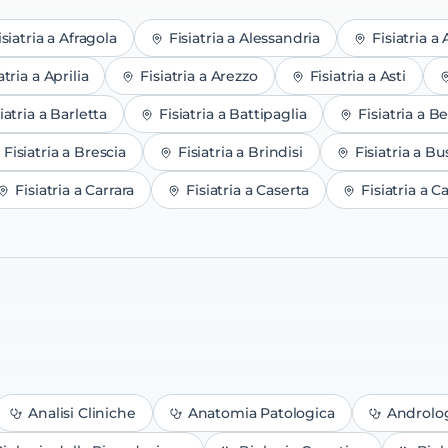
isiatria
a
Afragola
Fisiatria
a
Alessandria
Fisiatria
a
atria
a
Aprilia
Fisiatria
a
Arezzo
Fisiatria
a
Asti
iatria
a
Barletta
Fisiatria
a
Battipaglia
Fisiatria
a
Be
Fisiatria
a
Brescia
Fisiatria
a
Brindisi
Fisiatria
a
Bus
Fisiatria
a
Carrara
Fisiatria
a
Caserta
Fisiatria
a
Ca
Analisi Cliniche
Anatomia Patologica
Androlo