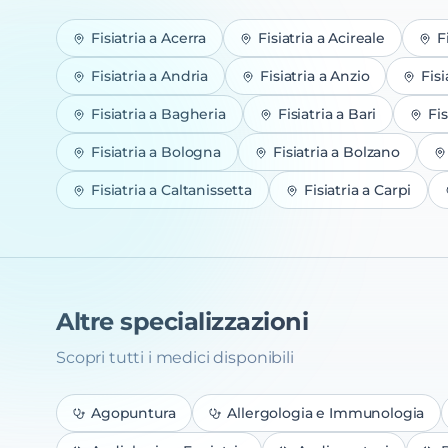
Fisiatria
a
Acerra
Fisiatria
a
Acireale
F
Fisiatria
a
Andria
Fisiatria
a
Anzio
Fisi
Fisiatria
a
Bagheria
Fisiatria
a
Bari
Fis
Fisiatria
a
Bologna
Fisiatria
a
Bolzano
Fisiatria
a
Caltanissetta
Fisiatria
a
Carpi
Altre specializzazioni
Scopri tutti i medici disponibili
Agopuntura
Allergologia e Immunologia