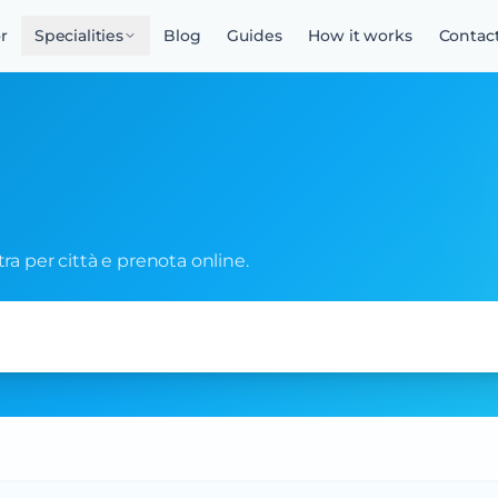
r
Specialities
Blog
Guides
How it works
Contac
iltra per città e prenota online.