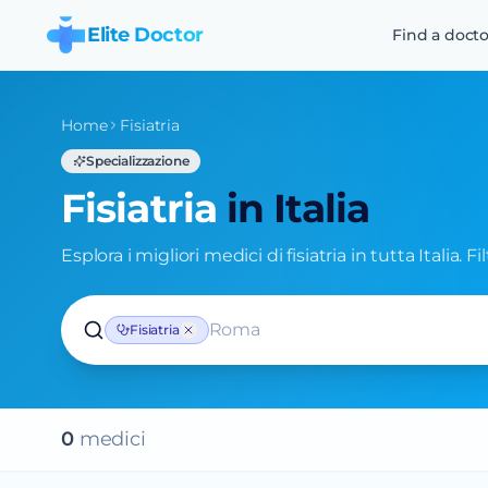
Elite Doctor
Find a docto
Home
Fisiatria
Specializzazione
Fisiatria
in Italia
Esplora i migliori medici di fisiatria in tutta Italia. F
Roma
Fisiatria
0
medic
i