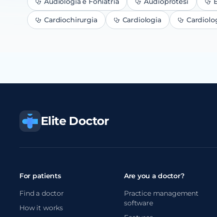
Audiologia e Foniatria
Audioprotesi
B
Cardiochirurgia
Cardiologia
Cardiolo
Elite Doctor
For patients
Are you a doctor?
Find a doctor
Practice management
software
How it works