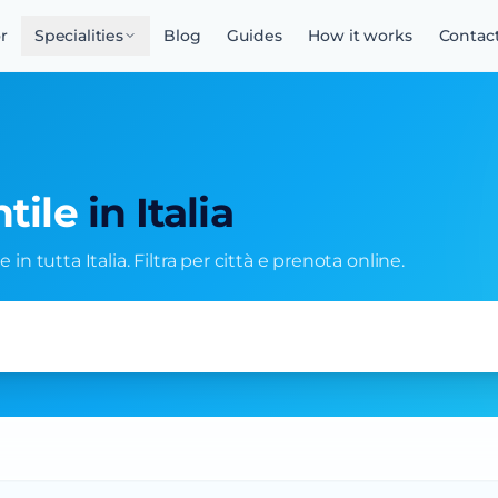
r
Specialities
Blog
Guides
How it works
Contac
tile
in Italia
 in tutta Italia. Filtra per città e prenota online.