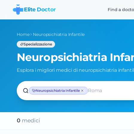
Elite Doctor
Find a docto
Home
Neuropsichiatria Infantile
Specializzazione
Neuropsichiatria Infan
Esplora i migliori medici di neuropsichiatria infantile
Roma
Neuropsichiatria Infantile
0
medic
i