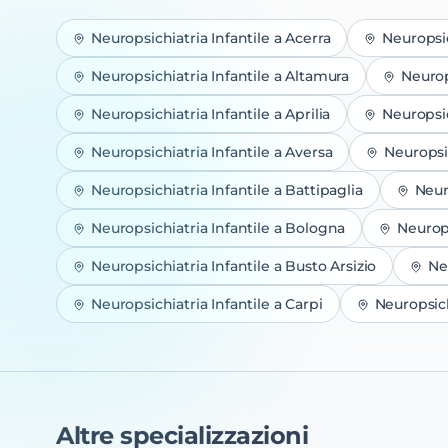
Neuropsichiatria Infantile
a
Acerra
Neuropsic
Neuropsichiatria Infantile
a
Altamura
Neurop
Neuropsichiatria Infantile
a
Aprilia
Neuropsic
Neuropsichiatria Infantile
a
Aversa
Neuropsic
Neuropsichiatria Infantile
a
Battipaglia
Neur
Neuropsichiatria Infantile
a
Bologna
Neurops
Neuropsichiatria Infantile
a
Busto Arsizio
Ne
Neuropsichiatria Infantile
a
Carpi
Neuropsich
Altre specializzazioni