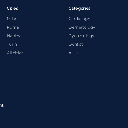
Cities
Categories
Milan
Cardiology
Rome
Dermatology
Naples
Gynaecology
Turin
Dentist
All cities →
All →
t.