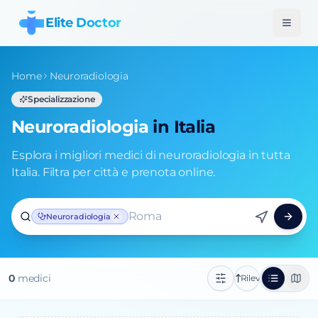
Elite Doctor
Home
Neuroradiologia
Specializzazione
Neuroradiologia
in Italia
Esplora i migliori medici di neuroradiologia in tutta
Italia. Filtra per città e prenota online.
Roma
Neuroradiologia
0
medic
i
Rilevanza