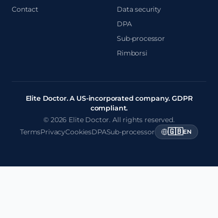
Contact
Data security
DPA
Sub-processor
Rimborsi
Elite Doctor. A US-incorporated company. GDPR
compliant.
© 2026 Elite Doctor. All rights reserved.
🇬🇧
Terms
Privacy
Cookies
DPA
Sub-processor
EN