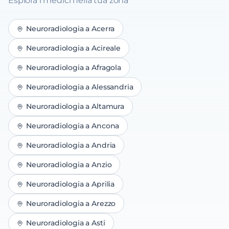
Esplora i medici nella tua zona
Neuroradiologia
a
Acerra
Neuroradiologia
a
Acireale
Neuroradiologia
a
Afragola
Neuroradiologia
a
Alessandria
Neuroradiologia
a
Altamura
Neuroradiologia
a
Ancona
Neuroradiologia
a
Andria
Neuroradiologia
a
Anzio
Neuroradiologia
a
Aprilia
Neuroradiologia
a
Arezzo
Neuroradiologia
a
Asti