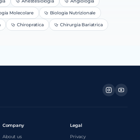
gia
Anestesiologia
Angiologia
ogia Molecolare
Biologia Nutrizionale
a
Chiropratica
Chirurgia Bariatrica
Company
Legal
About us
Privacy