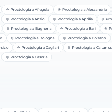
Proctologia
a
Afragola
Proctologia
a
Alessandria
Proctologia
a
Anzio
Proctologia
a
Aprilia
Pro
Proctologia
a
Bagheria
Proctologia
a
Bari
P
to
Proctologia
a
Bologna
Proctologia
a
Bolzano
sizio
Proctologia
a
Cagliari
Proctologia
a
Caltaniss
Proctologia
a
Casoria