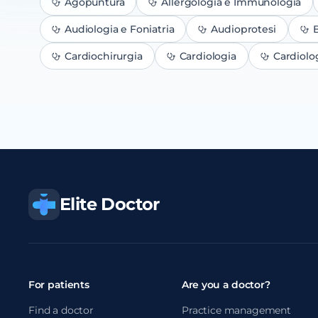
Agopuntura
Allergologia e Immunologia
Audiologia e Foniatria
Audioprotesi
B
Cardiochirurgia
Cardiologia
Cardiolo
Elite Doctor
For patients
Are you a doctor?
Find a doctor
Practice management