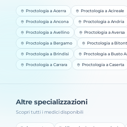
Proctologia
a
Acerra
Proctologia
a
Acireale
Proctologia
a
Ancona
Proctologia
a
Andria
Proctologia
a
Avellino
Proctologia
a
Aversa
Proctologia
a
Bergamo
Proctologia
a
Biton
Proctologia
a
Brindisi
Proctologia
a
Busto Ar
Proctologia
a
Carrara
Proctologia
a
Caserta
Altre specializzazioni
Scopri tutti i medici disponibili