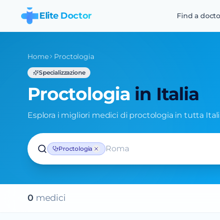
Elite Doctor
Find a docto
Home
Proctologia
Specializzazione
Proctologia
in Italia
Esplora i migliori medici di proctologia in tutta Itali
Roma
Proctologia
0
medic
i