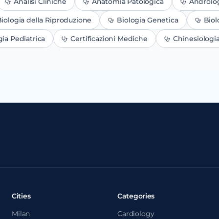
Analisi Cliniche
Anatomia Patologica
Androlo
iologia della Riproduzione
Biologia Genetica
Biol
gia Pediatrica
Certificazioni Mediche
Chinesiologi
Cities
Categories
Milan
Cardiology