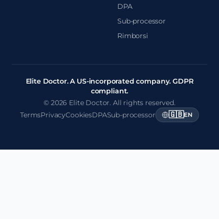
DPA
Sub-processor
Rimborsi
Elite Doctor. A US-incorporated company. GDPR
compliant.
© 2026 Elite Doctor. All rights reserved.
🇬🇧
Terms
Privacy
Cookies
DPA
Sub-processor
EN