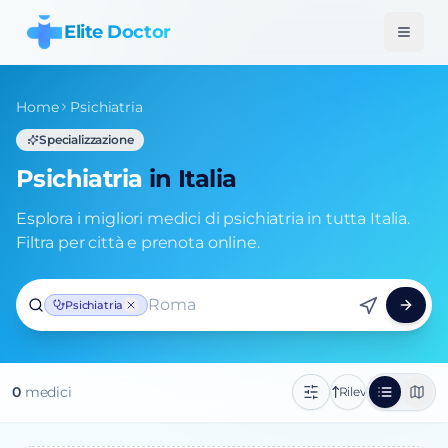
Elite Doctor
Home
Psichiatria
Specializzazione
Psichiatria
in Italia
Esplora i migliori medici di psichiatria in tutta Italia.
Filtra per città e prenota online.
Roma
Psichiatria
0
medic
i
Rilevanza