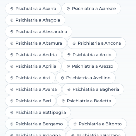
Psichiatria
a
Acerra
Psichiatria
a
Acireale
Psichiatria
a
Afragola
Psichiatria
a
Alessandria
Psichiatria
a
Altamura
Psichiatria
a
Ancona
Psichiatria
a
Andria
Psichiatria
a
Anzio
Psichiatria
a
Aprilia
Psichiatria
a
Arezzo
Psichiatria
a
Asti
Psichiatria
a
Avellino
Psichiatria
a
Aversa
Psichiatria
a
Bagheria
Psichiatria
a
Bari
Psichiatria
a
Barletta
Psichiatria
a
Battipaglia
Psichiatria
a
Bergamo
Psichiatria
a
Bitonto
Psichiatria
a
Bologna
Psichiatria
a
Bolzano