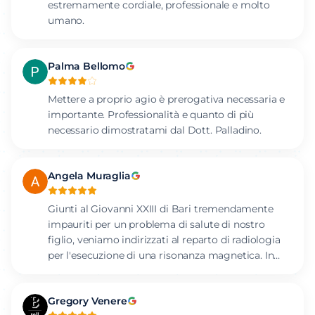
estremamente cordiale, professionale e molto
umano.
Palma Bellomo
Mettere a proprio agio è prerogativa necessaria e
importante. Professionalità e quanto di più
necessario dimostratami dal Dott. Palladino.
Angela Muraglia
Giunti al Giovanni XXIII di Bari tremendamente
impauriti per un problema di salute di nostro
figlio, veniamo indirizzati al reparto di radiologia
per l'esecuzione di una risonanza magnetica. In
reparto troviamo il dott. Palladino, che ci accoglie
con estrema disponibilitá e umanitá, con il sorriso
Gregory Venere
rassicurante di cui un genitore ha bisogno in casi