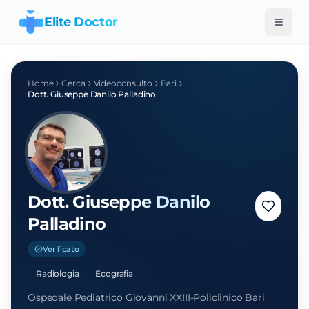
Elite Doctor
Home
Cerca
Videoconsulto
Bari
Dott.
Giuseppe Danilo Palladino
Dott.
Giuseppe Danilo
Palladino
Verificato
Radiologia
Ecografia
Ospedale Pediatrico Giovanni XXIII-Policlinico Bari