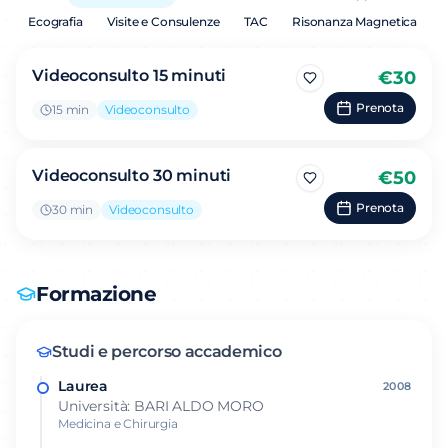
Ecografia
Visite e Consulenze
TAC
Risonanza Magnetica
Videoconsulto 15 minuti
€
30
Prenota
15
min
Videoconsulto
Videoconsulto 30 minuti
€
50
Prenota
30
min
Videoconsulto
Formazione
Studi e percorso accademico
Laurea
2008
Università: BARI ALDO MORO
Medicina e Chirurgia