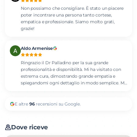
come questo. Prima della risonanza, ci spiega cosa
fare e come compilare il foglio del consenso
Non possiamo che consigliare. È stato un piacere
informato mentre, ad esame eseguito, ci spiega
poter incontrare una persona tanto cortese,
cosa é emerso, in modo chiaro e sempre gentile,
empatica e professionale. Siamo molto grati,
rispondendo a tutte le nostre domande. Talvolta i
grazie!
dottori si concentrano sul problema sanitario
dimenticandosi del lato umano, ma non é questo
il caso.
Aldo Armenise
Ringrazio il Dr Palladino per la sua grande
professionalità e disponibilità. Mi ha visitato con
estrema cura, dimostrando grande empatia e
spiegandomi ogni dettaglio in modo semplice. Mi
sono sentito seguito e in ottime mani.
Consigliatissimo!
E altre
96
recensioni su Google.
Dove riceve