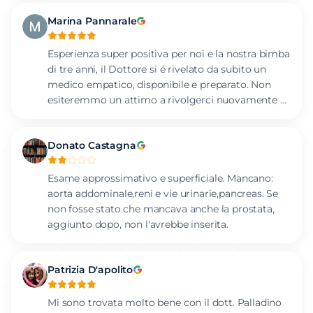
chiarezza e umanità, mettendoci subito a nostro
Marina Pannarale
agio. Un servizio impeccabile che abbiamo
davvero apprezzato.
Esperienza super positiva per noi e la nostra bimba
di tre anni, il Dottore si é rivelato da subito un
medico empatico, disponibile e preparato. Non
esiteremmo un attimo a rivolgerci nuovamente a
lui, grazie Dottore!
Donato Castagna
Esame approssimativo e superficiale. Mancano:
aorta addominale,reni e vie urinarie,pancreas. Se
non fosse stato che mancava anche la prostata,
aggiunto dopo, non l'avrebbe inserita.
Patrizia D'apolito
Mi sono trovata molto bene con il dott. Palladino