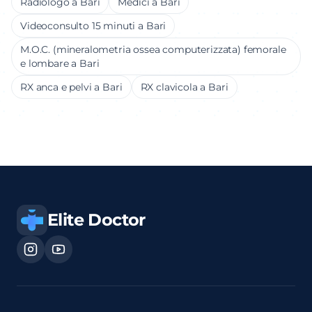
Radiologo
a
Bari
Medici a
Bari
Videoconsulto 15 minuti
a
Bari
M.O.C. (mineralometria ossea computerizzata) femorale
e lombare
a
Bari
RX anca e pelvi
a
Bari
RX clavicola
a
Bari
Elite Doctor