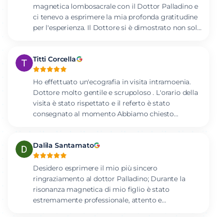
magnetica lombosacrale con il Dottor Palladino e
ci tenevo a esprimere la mia profonda gratitudine
per l'esperienza. Il Dottore si è dimostrato non solo
un professionista estremamente bravo e
competente, ma anche una persona gentile. Ho
Titti Corcella
sottoposto il dottore a tante domande e lui ha
risposto sempre con calma, chiarezza e sorriso.
Grazie dottore
Ho effettuato un'ecografia in visita intramoenia.
Dottore molto gentile e scrupoloso . L'orario della
visita è stato rispettato e il referto è stato
consegnato al momento Abbiamo chiesto
qualche consiglio non attinente alla visita e si è
mostrato disponibile e soprattutto onesto.
Dalila Santamato
Desidero esprimere il mio più sincero
ringraziamento al dottor Palladino; Durante la
risonanza magnetica di mio figlio è stato
estremamente professionale, attento e
rassicurante. Ha spiegato ogni passaggio con