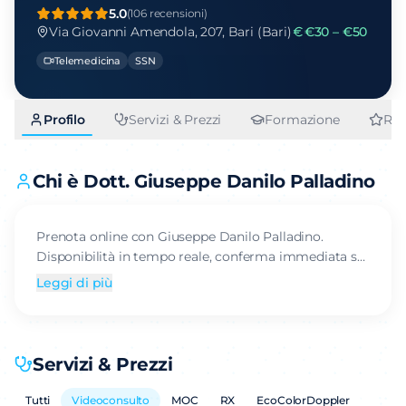
5.0
(
106
recensioni)
Via Giovanni Amendola, 207, Bari (Bari)
€30 – €50
Telemedicina
SSN
Profilo
Servizi & Prezzi
Formazione
Rec
Chi è
Dott.
Giuseppe Danilo Palladino
Prenota online con Giuseppe Danilo Palladino.
Disponibilità in tempo reale, conferma immediata su
Elite Doctor.
Leggi di più
Servizi & Prezzi
Tutti
Videoconsulto
MOC
RX
EcoColorDoppler