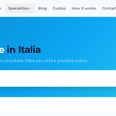
r
Specialities
Blog
Guides
How it works
Contac
e
in Italia
tutta Italia. Filtra per città e prenota online.