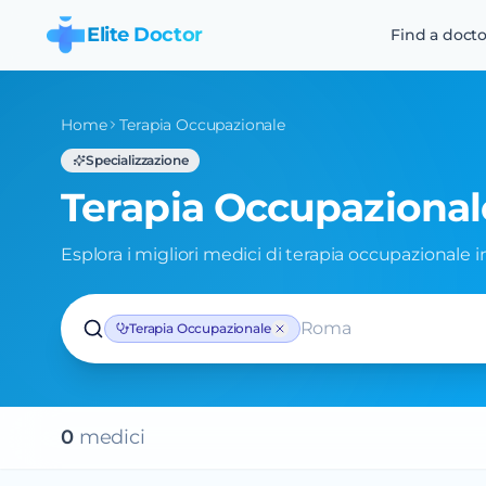
Elite Doctor
Find a docto
Home
Terapia Occupazionale
Specializzazione
Terapia Occupazional
Esplora i migliori medici di terapia occupazionale in 
Roma
Terapia Occupazionale
0
medic
i