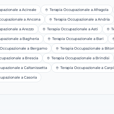
upazionale
a
Acireale
Terapia Occupazionale
a
Afragola
ccupazionale
a
Ancona
Terapia Occupazionale
a
Andria
upazionale
a
Arezzo
Terapia Occupazionale
a
Asti
T
upazionale
a
Bagheria
Terapia Occupazionale
a
Bari
 Occupazionale
a
Bergamo
Terapia Occupazionale
a
Bito
ccupazionale
a
Brescia
Terapia Occupazionale
a
Brindisi
cupazionale
a
Caltanissetta
Terapia Occupazionale
a
Carpi
cupazionale
a
Casoria