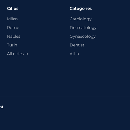
Cities
Categories
Milan
Cardiology
Rome
Dermatology
Naples
Gynaecology
Turin
Dentist
All cities →
All →
t.