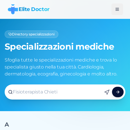
Elite Doctor
Directory specializzazioni
Specializzazioni mediche
Sfoglia tutte le specializzazioni mediche e trova lo
specialista giusto nella tua città. Cardiologia,
dermatologia, ecografia, ginecologia e molto altro.
Elite Doctor organizza specializzazioni, professioni, visite
Dermatologo Milano
A