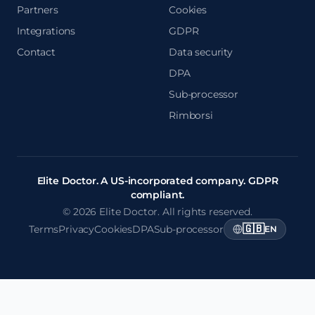
Partners
Cookies
Integrations
GDPR
Contact
Data security
DPA
Sub-processor
Rimborsi
Elite Doctor. A US-incorporated company. GDPR
compliant.
© 2026 Elite Doctor. All rights reserved.
🇬🇧
Terms
Privacy
Cookies
DPA
Sub-processor
EN