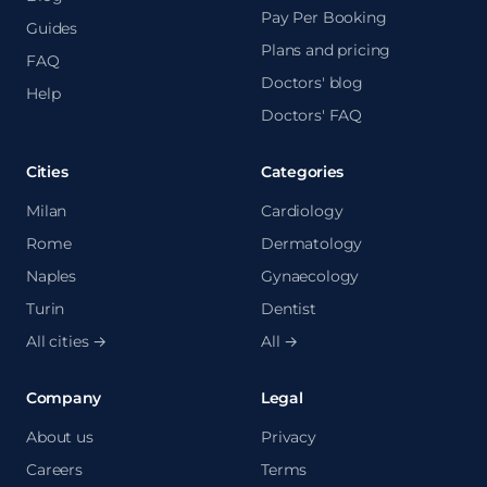
Pay Per Booking
Guides
Plans and pricing
FAQ
Doctors' blog
Help
Doctors' FAQ
Cities
Categories
Milan
Cardiology
Rome
Dermatology
Naples
Gynaecology
Turin
Dentist
All cities →
All →
Company
Legal
About us
Privacy
Careers
Terms